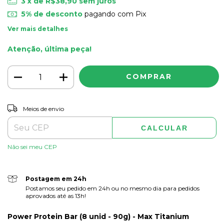
3
x de
R$38,90
sem juros
5% de desconto
pagando com Pix
Ver mais detalhes
Atenção, última peça!
ALTERAR CEP
Entregas para o CEP:
Meios de envio
CALCULAR
Não sei meu CEP
Postagem em 24h
Postamos seu pedido em 24h ou no mesmo dia para pedidos
aprovados até as 13h!
Power Protein Bar (8 unid - 90g) - Max Titanium