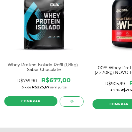
Whey Protein Isolado Refil (1,8kg) -
100% Whey Prote
Sabor Chocolate
(2,270kg) NOVO R
- Optimum
R$677,00
R$759,90
R$905,99
3
x de
R$225,67
sem juros
3
x de
R$216