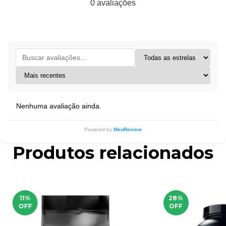
0 avaliações
Nenhuma avaliação ainda.
Powered by
MeuReview
Produtos relacionados
11
%
28
%
OFF
OFF