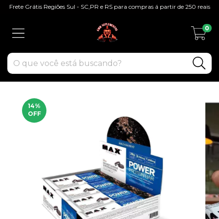
Frete Grátis Regiões Sul - SC,PR e RS para compras á partir de 250 reais
0
14
%
OFF