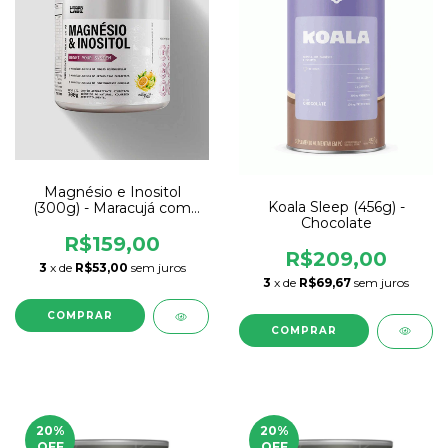
Magnésio e Inositol
Koala Sleep (456g) -
(300g) - Maracujá com
Chocolate
Limão
R$159,00
R$209,00
3
x de
R$53,00
sem juros
3
x de
R$69,67
sem juros
20
%
20
%
OFF
OFF