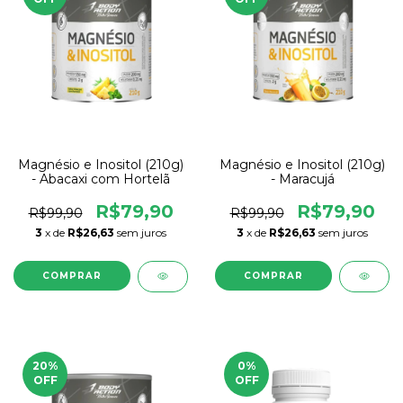
Magnésio e Inositol (210g)
Magnésio e Inositol (210g)
- Abacaxi com Hortelã
- Maracujá
R$79,90
R$79,90
R$99,90
R$99,90
3
x de
R$26,63
sem juros
3
x de
R$26,63
sem juros
20
%
0
%
OFF
OFF