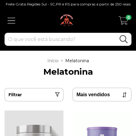
Frete Grátis Regiões Sul - SC,PR e RS para compras á partir de 250 reais
0
Início
>
Melatonina
Melatonina
Filtrar