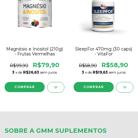
Magnésio e Inositol (210g)
SleepFor 470mg (30 caps)
- Frutas Vermelhas
- VitaFor
R$79,90
R$58,90
R$99,90
R$58,90
3
x de
R$26,63
sem juros
3
x de
R$19,63
sem juros
SOBRE A GMM SUPLEMENTOS