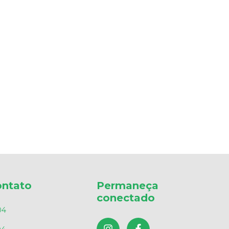
ontato
Permaneça
conectado
04