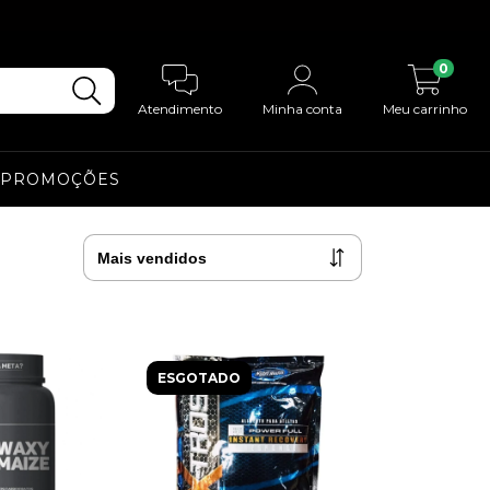
0
Atendimento
Minha conta
Meu carrinho
PROMOÇÕES
ESGOTADO