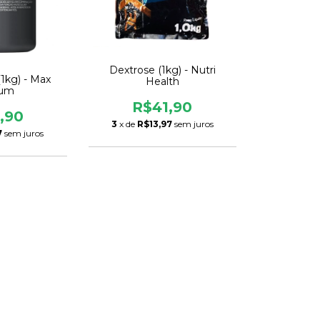
Dextrose (1kg) - Nutri
1kg) - Max
Health
ium
R$41,90
,90
3
x de
R$13,97
sem juros
7
sem juros