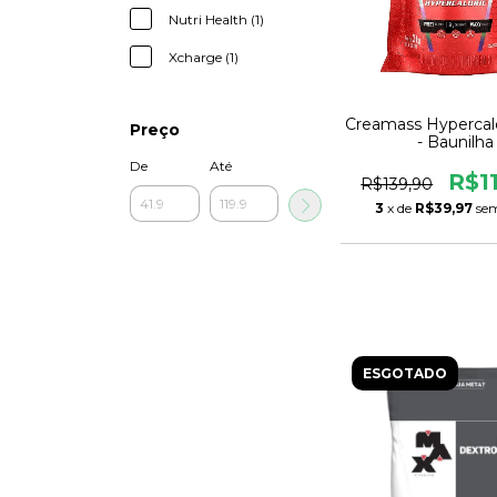
Nutri Health (1)
Xcharge (1)
Creamass Hypercalo
Preço
- Baunilha
De
Até
R$1
R$139,90
3
x de
R$39,97
sem
ESGOTADO