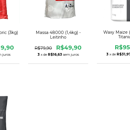
Waxy Maize (
ric (3kg)
Massa 48000 (1,4kg) -
Titan
Leitinho
R$95
19,90
R$49,90
R$79,90
3
x de
R$31,9
 juros
3
x de
R$16,63
sem juros