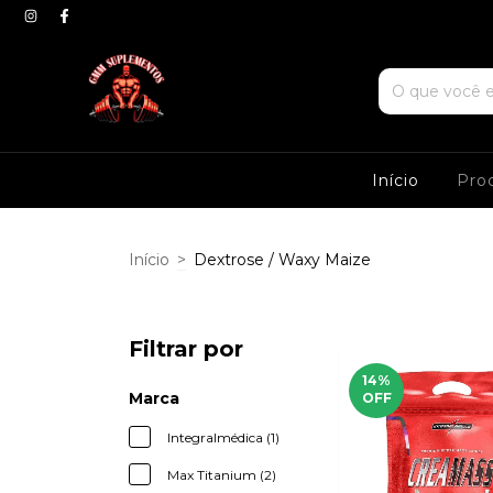
Início
Pro
Início
>
Dextrose / Waxy Maize
Filtrar por
14
%
Marca
OFF
Integralmédica (1)
Max Titanium (2)