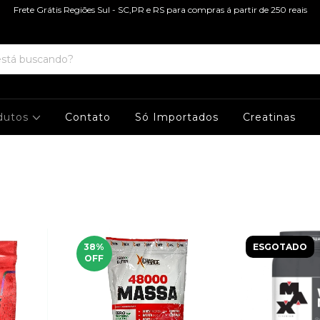
Frete Grátis Regiões Sul - SC,PR e RS para compras á partir de 250 reais
dutos
Contato
Só Importados
Creatinas
38
%
ESGOTADO
OFF