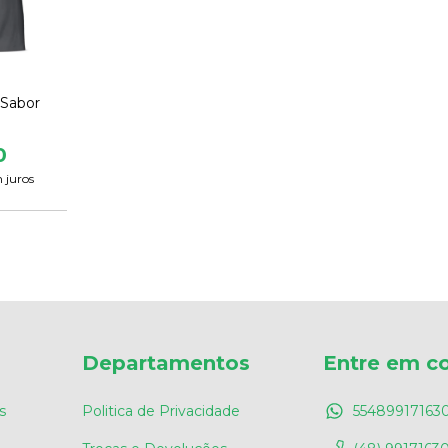
 Sabor
0
 juros
Departamentos
Entre em c
s
Politica de Privacidade
55489917163