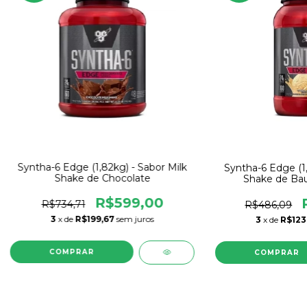
Syntha-6 Edge (1,82kg) - Sabor Milk
Syntha-6 Edge (1,
Shake de Chocolate
Shake de Baun
R$599,00
R$734,71
R$486,09
3
x de
R$199,67
sem juros
3
x de
R$123