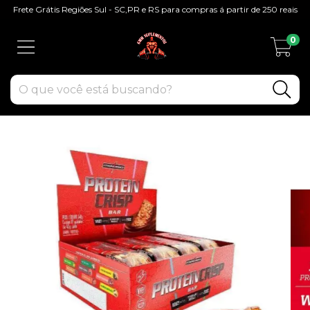
Frete Grátis Regiões Sul - SC,PR e RS para compras á partir de 250 reais
0