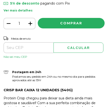
5% de desconto
pagando com Pix
Ver mais detalhes
ALTERAR CEP
Entregas para o CEP:
Meios de envio
CALCULAR
Não sei meu CEP
Postagem em 24h
Postamos seu pedido em 24h ou no mesmo dia para pedidos
aprovados até as 13h!
CRISP BAR CAIXA 12 UNIDADES (540G)
Protein Crisp chegou para deixar sua dieta ainda mais
gostosa e saudável! Com a sua perfeita combinação de